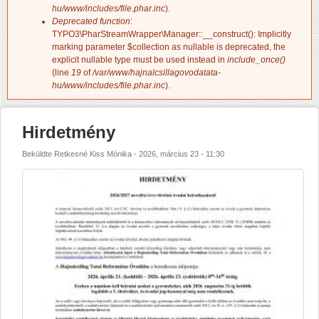
hu/www/includes/file.phar.inc
).
Deprecated function
:
TYPO3\PharStreamWrapper\Manager::__construct(): Implicitly
marking parameter $collection as nullable is deprecated, the
explicit nullable type must be used instead in
include_once()
(line
19
of
/var/www/hajnalcsillagovodatata-
hu/www/includes/file.phar.inc
).
Hirdetmény
Beküldte
Retkesné Kiss Mónika
-
2026, március 23 - 11:30