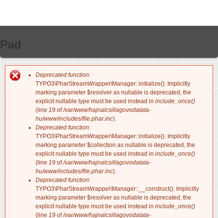
Pad
Deprecated function
:
Hibaüzenet
TYPO3\PharStreamWrapper\Manager::initialize(): Implicitly
marking parameter $resolver as nullable is deprecated, the
explicit nullable type must be used instead in
include_once()
(line
19
of
/var/www/hajnalcsillagovodatata-
hu/www/includes/file.phar.inc
).
Deprecated function
:
TYPO3\PharStreamWrapper\Manager::initialize(): Implicitly
marking parameter $collection as nullable is deprecated, the
explicit nullable type must be used instead in
include_once()
(line
19
of
/var/www/hajnalcsillagovodatata-
hu/www/includes/file.phar.inc
).
Deprecated function
:
TYPO3\PharStreamWrapper\Manager::__construct(): Implicitly
marking parameter $resolver as nullable is deprecated, the
explicit nullable type must be used instead in
include_once()
(line
19
of
/var/www/hajnalcsillagovodatata-