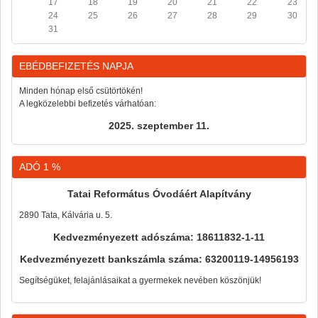
17
18
19
20
21
22
23
24
25
26
27
28
29
30
31
EBÉDBEFIZETÉS NAPJA
Minden hónap első csütörtökén!
A legközelebbi befizetés várhatóan:
2025. szeptember 11.
ADÓ 1 %
Tatai Református Óvodáért Alapítvány
2890 Tata, Kálvária u. 5.
Kedvezményezett adószáma: 18611832-1-11
Kedvezményezett bankszámla száma: 63200119-14956193
Segítségüket, felajánlásaikat a gyermekek nevében köszönjük!