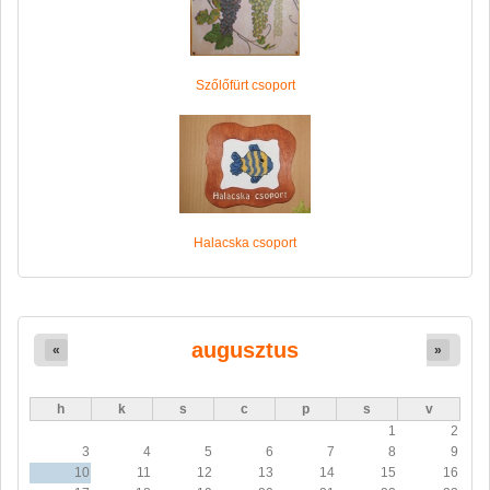
Szőlőfürt csoport
Halacska csoport
augusztus
«
»
h
k
s
c
p
s
v
1
2
3
4
5
6
7
8
9
10
11
12
13
14
15
16