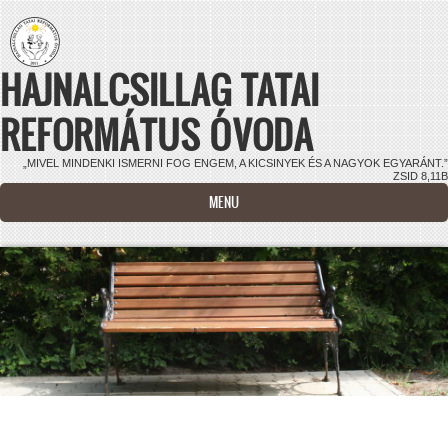
Ugrás a tartalomra
HAJNALCSILLAG TATAI
REFORMÁTUS ÓVODA
„MIVEL MINDENKI ISMERNI FOG ENGEM, A KICSINYEK ÉS A NAGYOK EGYARÁNT.”
ZSID 8,11B
MENU