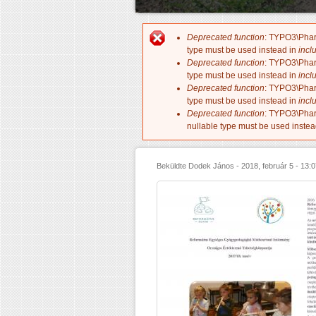
Deprecated function
: TYPO3\PharS
Hibaüzenet
type must be used instead in
incl
Deprecated function
: TYPO3\PharS
type must be used instead in
incl
Deprecated function
: TYPO3\PharS
type must be used instead in
incl
Deprecated function
: TYPO3\PharS
nullable type must be used instea
Beküldte
Dodek János
-
2018, február 5 - 13: