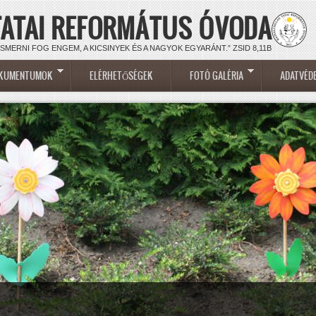
TATAI REFORMÁTUS ÓVODA
ISMERNI FOG ENGEM, A KICSINYEK ÉS A NAGYOK EGYARÁNT.” ZSID 8,11B
KUMENTUMOK
ELÉRHETŐSÉGEK
FOTÓ GALÉRIA
ADATVÉD