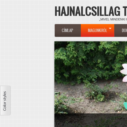
HAJNALCSILLAG 
Ugrás a tartalomra
„MIVEL MINDENKI 
FŐMENÜ
CÍMLAP
MAGUNKRÓL
DO
Virágok