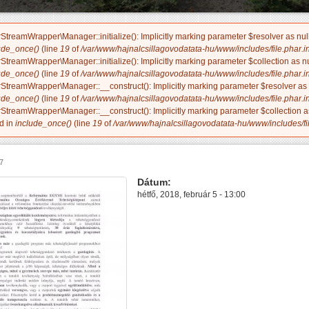
treamWrapper\Manager::initialize(): Implicitly marking parameter $resolver as nulla
ude_once()
(line
19
of
/var/www/hajnalcsillagovodatata-hu/www/includes/file.phar.i
treamWrapper\Manager::initialize(): Implicitly marking parameter $collection as nul
ude_once()
(line
19
of
/var/www/hajnalcsillagovodatata-hu/www/includes/file.phar.i
treamWrapper\Manager::__construct(): Implicitly marking parameter $resolver as nu
ude_once()
(line
19
of
/var/www/hajnalcsillagovodatata-hu/www/includes/file.phar.i
treamWrapper\Manager::__construct(): Implicitly marking parameter $collection as 
d in
include_once()
(line
19
of
/var/www/hajnalcsillagovodatata-hu/www/includes/fil
07
Dátum:
hétfő, 2018, február 5 - 13:00