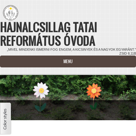
Ugrás a tartalomra
HAJNALCSILLAG TATAI
REFORMÁTUS ÓVODA
„MIVEL MINDENKI ISMERNI FOG ENGEM, A KICSINYEK ÉS A NAGYOK EGYARÁNT.”
ZSID 8,11B
MENU
Virágok