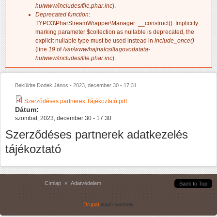
hu/www/includes/file.phar.inc
).
Deprecated function
:
TYPO3\PharStreamWrapper\Manager::__construct(): Implicitly
marking parameter $collection as nullable is deprecated, the
explicit nullable type must be used instead in
include_once()
(line
19
of
/var/www/hajnalcsillagovodatata-
hu/www/includes/file.phar.inc
).
Beküldte
Dodek János
-
2023, december 30 - 17:31
Szerződéses partnerek Tájékoztató.pdf
Dátum:
szombat, 2023, december 30 - 17:30
Szerződéses partnerek adatkezelés
tájékoztató
Jelenlegi hely
Címlap
»
Adatvédelem
Back to Top
Drupal
alapú webhely