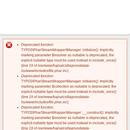
Deprecated function
:
Hibaüzenet
TYPO3\PharStreamWrapper\Manager::initialize(): Implicitly
marking parameter $resolver as nullable is deprecated, the
explicit nullable type must be used instead in
include_once()
(line
19
of
/var/www/hajnalcsillagovodatata-
hu/www/includes/file.phar.inc
).
Deprecated function
:
TYPO3\PharStreamWrapper\Manager::initialize(): Implicitly
marking parameter $collection as nullable is deprecated, the
explicit nullable type must be used instead in
include_once()
(line
19
of
/var/www/hajnalcsillagovodatata-
hu/www/includes/file.phar.inc
).
Deprecated function
:
TYPO3\PharStreamWrapper\Manager::__construct(): Implicitly
marking parameter $resolver as nullable is deprecated, the
explicit nullable type must be used instead in
include_once()
(line
19
of
/var/www/hajnalcsillagovodatata-