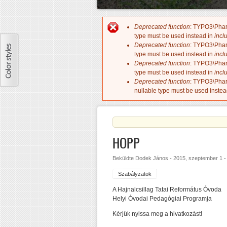
Deprecated function
: TYPO3\PharS
Hibaüzenet
type must be used instead in
incl
Deprecated function
: TYPO3\PharS
type must be used instead in
incl
Deprecated function
: TYPO3\PharS
type must be used instead in
incl
Deprecated function
: TYPO3\PharS
nullable type must be used instea
HOPP
Beküldte
Dodek János
-
2015, szeptember 1 -
Szabályzatok
A Hajnalcsillag Tatai Református Óvoda
Helyi Óvodai Pedagógiai Programja
Kérjük nyissa meg a hivatkozást!