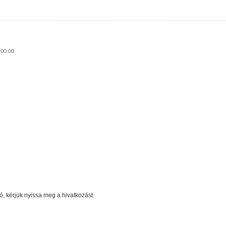
csolatosan
 00:00
, kérjük nyissa meg a hivatkozást.
kapcsolatosan