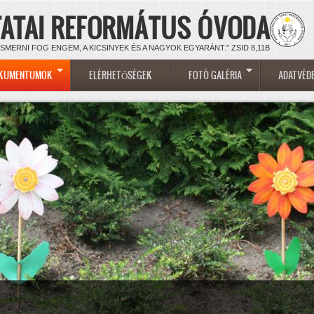
TATAI REFORMÁTUS ÓVODA
ISMERNI FOG ENGEM, A KICSINYEK ÉS A NAGYOK EGYARÁNT.” ZSID 8,11B
KUMENTUMOK
ELÉRHETŐSÉGEK
FOTÓ GALÉRIA
ADATVÉD