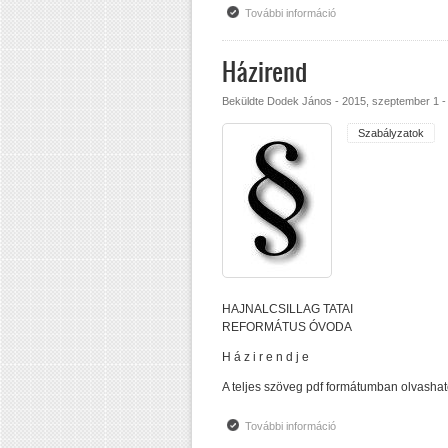
További információ
HOPP tartalommal kap
Házirend
Beküldte
Dodek János
-
2015, szeptember 1 -
Szabályzatok
HAJNALCSILLAG TATAI
REFORMÁTUS ÓVODA
H á z i r e n d j e
A teljes szöveg pdf formátumban olvasható
További információ
Házirend tartalommal 