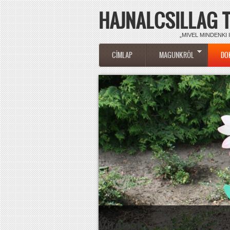
HAJNALCSILLAG 
Ugrás a tartalomra
„MIVEL MINDENKI 
FŐMENÜ
CÍMLAP
MAGUNKRÓL
DO
Virágok