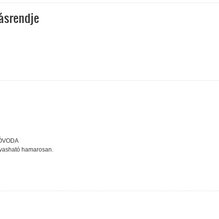
rásrendje
árásrendje tartalommal kapcsolatosan
 ÓVODA
olvasható hamarosan.
pcsolatosan