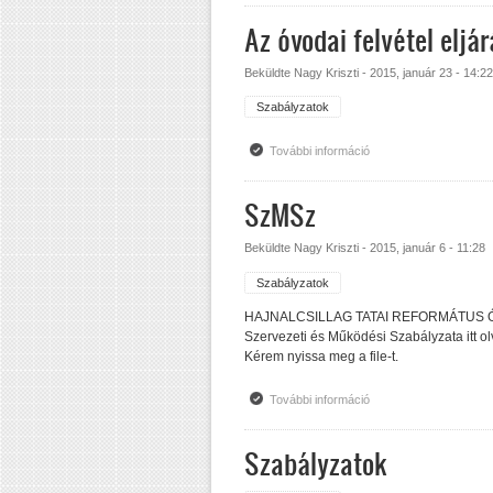
Az óvodai felvétel eljá
Beküldte
Nagy Kriszti
-
2015, január 23 - 14:22
Szabályzatok
További információ
Az óvodai felvétel elj
SzMSz
Beküldte
Nagy Kriszti
-
2015, január 6 - 11:28
Szabályzatok
HAJNALCSILLAG TATAI REFORMÁTUS
Szervezeti és Működési Szabályzata itt 
Kérem nyissa meg a file-t.
További információ
SzMSz tartalommal ka
Szabályzatok