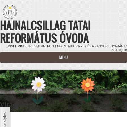
Ugrás a tartalomra
HAJNALCSILLAG TATAI
REFORMÁTUS ÓVODA
„MIVEL MINDENKI ISMERNI FOG ENGEM, A KICSINYEK ÉS A NAGYOK EGYARÁNT.”
ZSID 8,11B
MENU
Virágok