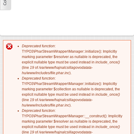
Deprecated function
:
Hibaüzenet
TYPO3\PharStreamWrapper\Manager::initialize(): Implicitly
marking parameter $resolver as nullable is deprecated, the
explicit nullable type must be used instead in
include_once()
(line
19
of
/var/www/hajnalcsillagovodatata-
hu/www/includes/file.phar.inc
).
Deprecated function
:
TYPO3\PharStreamWrapper\Manager::initialize(): Implicitly
marking parameter $collection as nullable is deprecated, the
explicit nullable type must be used instead in
include_once()
(line
19
of
/var/www/hajnalcsillagovodatata-
hu/www/includes/file.phar.inc
).
Deprecated function
:
TYPO3\PharStreamWrapper\Manager::__construct(): Implicitly
marking parameter $resolver as nullable is deprecated, the
explicit nullable type must be used instead in
include_once()
(line
19
of
/var/www/hajnalcsillagovodatata-