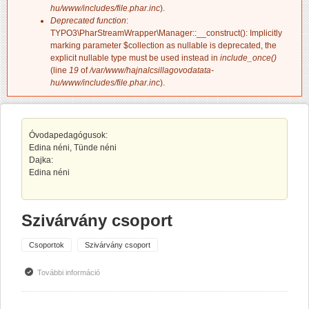
hu/www/includes/file.phar.inc
).
Deprecated function
:
TYPO3\PharStreamWrapper\Manager::__construct(): Implicitly
marking parameter $collection as nullable is deprecated, the
explicit nullable type must be used instead in
include_once()
(line
19
of
/var/www/hajnalcsillagovodatata-
hu/www/includes/file.phar.inc
).
Óvodapedagógusok:
Edina néni, Tünde néni
Dajka:
Edina néni
Szivárvány csoport
Csoportok
Szivárvány csoport
További információ
Szivárvány csoport tartalommal kapcsolatosan