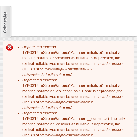
Deprecated function
:
Hibaüzenet
TYPO3\PharStreamWrapper\Manager::initialize(): Implicitly
marking parameter $resolver as nullable is deprecated, the
explicit nullable type must be used instead in
include_once()
(line
19
of
/var/www/hajnalcsillagovodatata-
hu/www/includes/file.phar.inc
).
Deprecated function
:
TYPO3\PharStreamWrapper\Manager::initialize(): Implicitly
marking parameter $collection as nullable is deprecated, the
explicit nullable type must be used instead in
include_once()
(line
19
of
/var/www/hajnalcsillagovodatata-
hu/www/includes/file.phar.inc
).
Deprecated function
:
TYPO3\PharStreamWrapper\Manager::__construct(): Implicitly
marking parameter $resolver as nullable is deprecated, the
explicit nullable type must be used instead in
include_once()
(line
19
of
/var/www/hajnalcsillagovodatata-