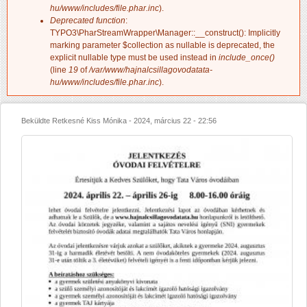
hu/www/includes/file.phar.inc
).
Deprecated function
:
TYPO3\PharStreamWrapper\Manager::__construct(): Implicitly
marking parameter $collection as nullable is deprecated, the
explicit nullable type must be used instead in
include_once()
(line
19
of
/var/www/hajnalcsillagovodatata-
hu/www/includes/file.phar.inc
).
Beküldte
Retkesné Kiss Mónika
-
2024, március 22 - 22:56