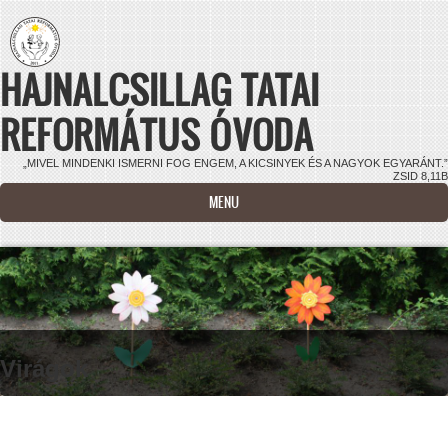
Ugrás a tartalomra
HAJNALCSILLAG TATAI
REFORMÁTUS ÓVODA
„MIVEL MINDENKI ISMERNI FOG ENGEM, A KICSINYEK ÉS A NAGYOK EGYARÁNT.”
ZSID 8,11B
MENU
Virágok