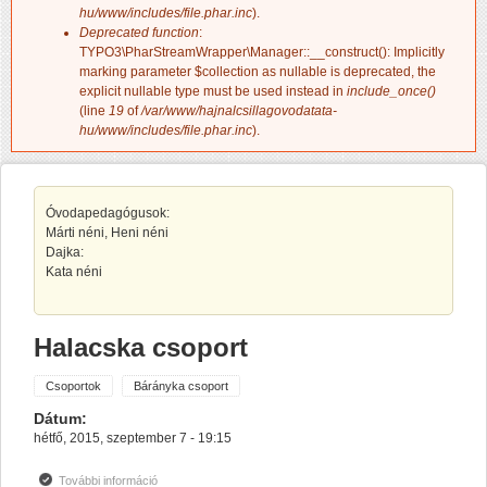
hu/www/includes/file.phar.inc
).
Deprecated function
:
TYPO3\PharStreamWrapper\Manager::__construct(): Implicitly
marking parameter $collection as nullable is deprecated, the
explicit nullable type must be used instead in
include_once()
(line
19
of
/var/www/hajnalcsillagovodatata-
hu/www/includes/file.phar.inc
).
Óvodapedagógusok:
Márti néni, Heni néni
Dajka:
Kata néni
Halacska csoport
Csoportok
Bárányka csoport
Dátum:
hétfő, 2015, szeptember 7 - 19:15
További információ
Halacska csoport tartalommal kapcsolatosan