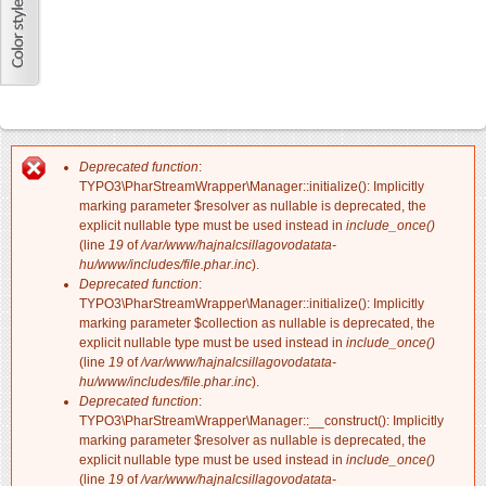
Deprecated function
:
Hibaüzenet
TYPO3\PharStreamWrapper\Manager::initialize(): Implicitly
marking parameter $resolver as nullable is deprecated, the
explicit nullable type must be used instead in
include_once()
(line
19
of
/var/www/hajnalcsillagovodatata-
hu/www/includes/file.phar.inc
).
Deprecated function
:
TYPO3\PharStreamWrapper\Manager::initialize(): Implicitly
marking parameter $collection as nullable is deprecated, the
explicit nullable type must be used instead in
include_once()
(line
19
of
/var/www/hajnalcsillagovodatata-
hu/www/includes/file.phar.inc
).
Deprecated function
:
TYPO3\PharStreamWrapper\Manager::__construct(): Implicitly
marking parameter $resolver as nullable is deprecated, the
explicit nullable type must be used instead in
include_once()
(line
19
of
/var/www/hajnalcsillagovodatata-