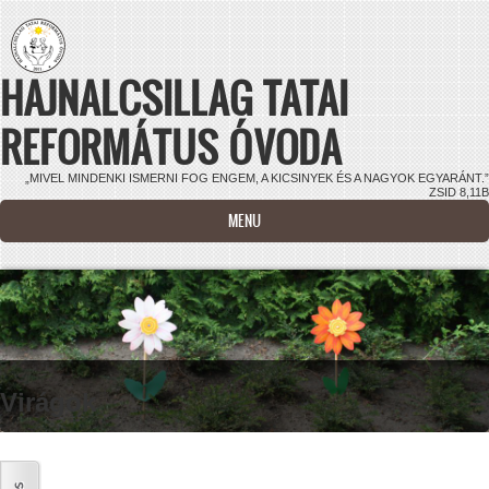
Ugrás a tartalomra
HAJNALCSILLAG TATAI
REFORMÁTUS ÓVODA
„MIVEL MINDENKI ISMERNI FOG ENGEM, A KICSINYEK ÉS A NAGYOK EGYARÁNT.”
ZSID 8,11B
MENU
Virágok